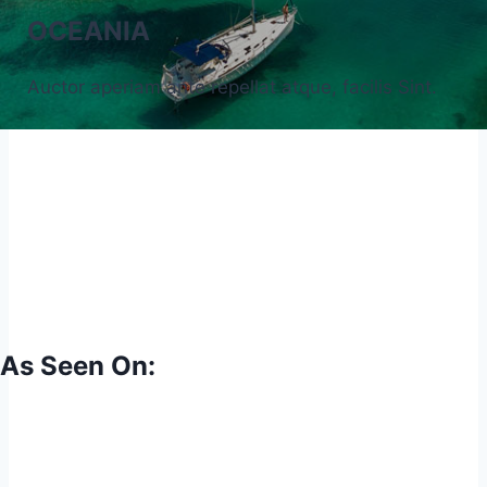
OCEANIA
Auctor aperiam ante repellat atque, facilis Sint.
As Seen On: